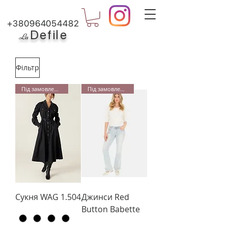
+380964054482
Defile
L
a
Фільтр
Під замовлення
Під замовлення
Сукня WAG 1.504
Джинси Red
Button Babette