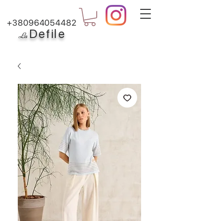
+380964054482
Defile
L
a