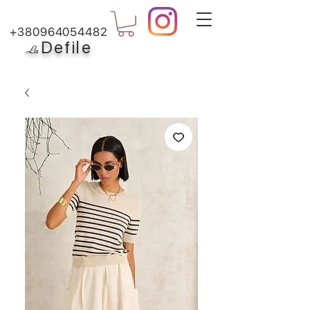
+380964054482
Defile
L
a