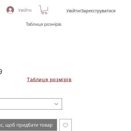
Увійти
Увійти/Зареєструватися
Таблиця розмірів
9
Таблиця розмірів
ас, щоб придбати товар