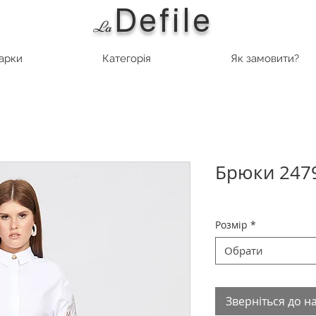
Defile
L
a
марки
Категорія
Як замовити?
Брюки 247
Розмір
*
Обрати
Зверніться до н