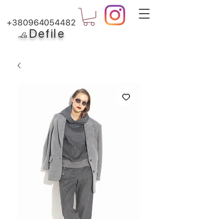
+380964054482
Defile
L
a