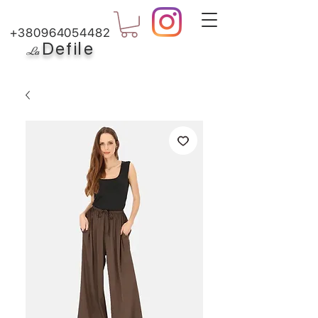
+380964054482
Defile
L
a