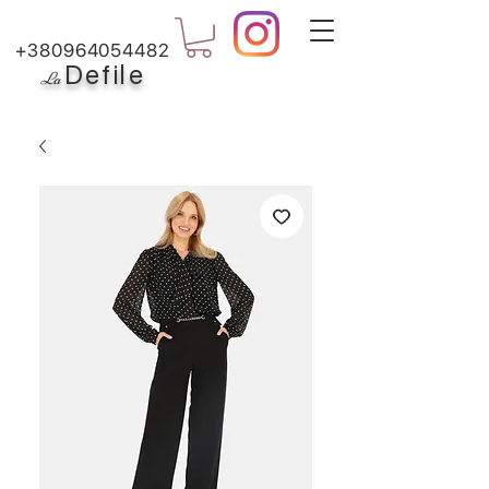
+380964054482
Defile
L
a