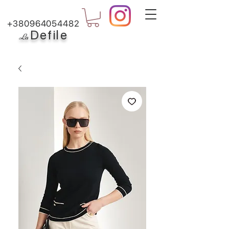
+380964054482
Defile
L
a