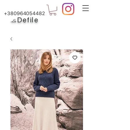
+380964054482
Defile
L
a