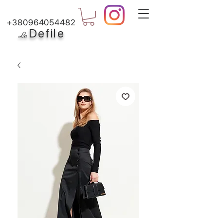
+380964054482
Defile
L
a