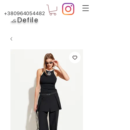
+380964054482
Defile
L
a