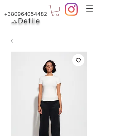
+380964054482
Defile
L
a