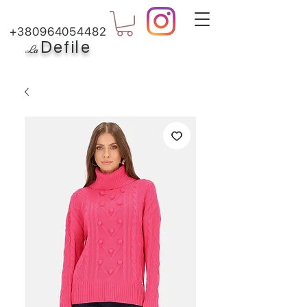
+380964054482
Defile
L
a