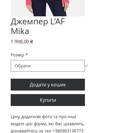
Джемпер L'AF
Mika
Ціна
1 998,00 ₴
Розмір
*
Додати у кошик
Купити
Ціну, додаткові фото та про інші
моделі цієі фірми, які Вас цікавлять,
дізнавайтесь за тел +380963136773