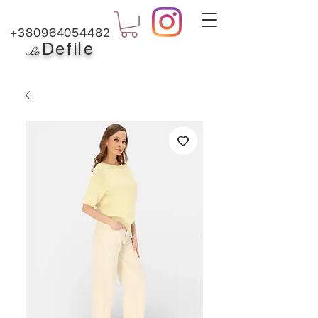
+380964054482
Defile
L
a