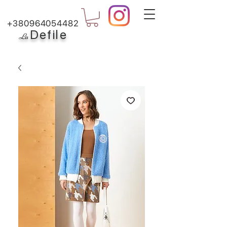
+380964054482
Defile
L
a