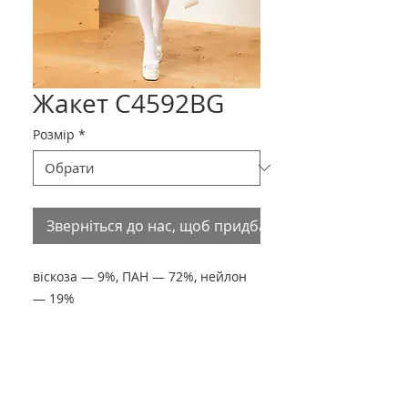
Жакет С4592BG
Розмір
*
Зверніться до нас, щоб придбати товар
віскоза — 9%, ПАН — 72%, нейлон
— 19%