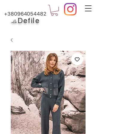
+380964054482
Defile
L
a