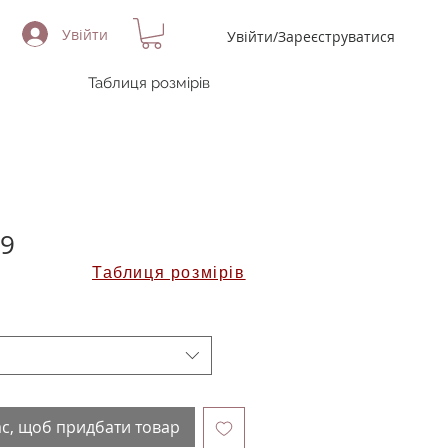
Увійти
Увійти/Зареєструватися
Таблиця розмірів
09
Таблиця розмірів
ас, щоб придбати товар