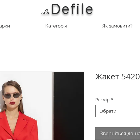
Defile
L
a
марки
Категорія
Як замовити?
Жакет 542
Розмір
*
Обрати
Зверніться до н