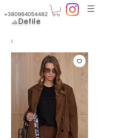
+380964054482
Defile
L
a