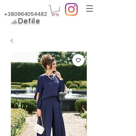
+380964054482
Defile
L
a