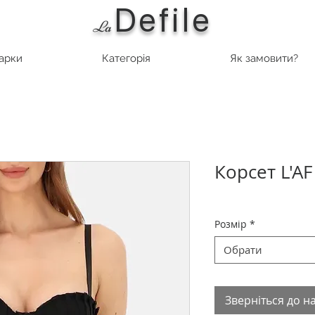
Defile
L
a
марки
Категорія
Як замовити?
Корсет L'AF
Розмір
*
Обрати
Зверніться до н