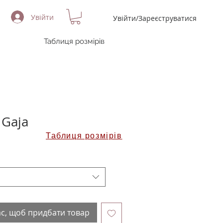
Увійти
Увійти/Зареєструватися
Таблиця розмірів
 Gaja
Таблиця розмірів
ас, щоб придбати товар