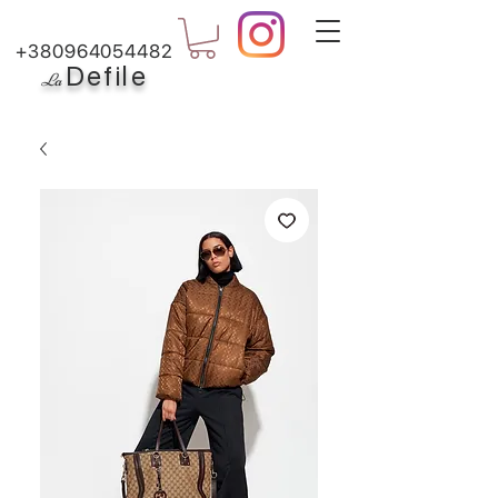
+380964054482
Defile
L
a