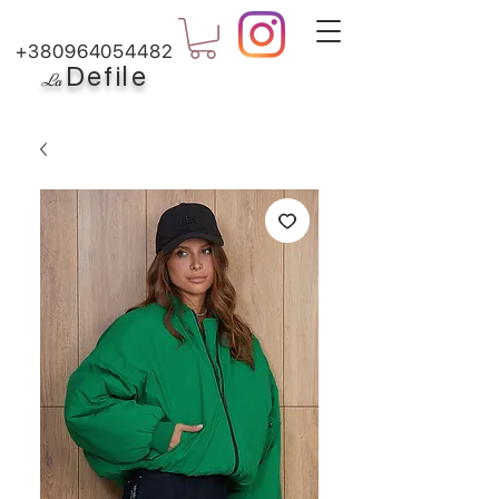
+380964054482
Defile
L
a