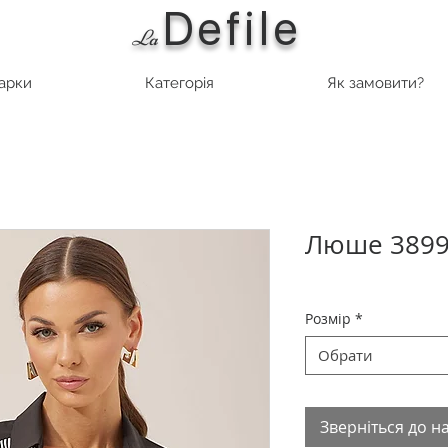
Defile
L
a
марки
Категорія
Як замовити?
Люше 3899
Розмір
*
Обрати
Зверніться до н