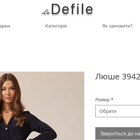
Defile
L
a
марки
Категорія
Як замовити?
Люше 3942
Розмір
*
Обрати
Зверніться до н