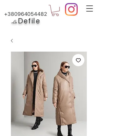
+380964054482
Defile
L
a