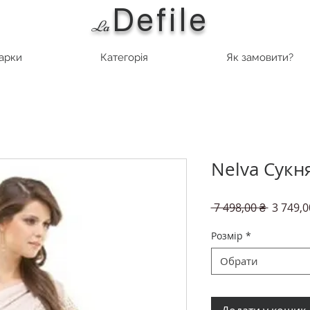
Defile
L
a
марки
Категорія
Як замовити?
Nelva Сукн
Звичай
 7 498,00 ₴ 
3 749,0
ціна
Розмір
*
Обрати