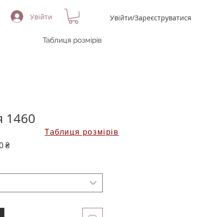
Увійти
Увійти/Зареєструватися
Таблиця розмірів
я 1460
Таблиця розмірів
на
За
0 ₴
розпродажем