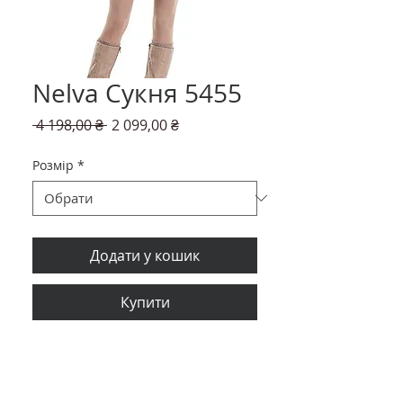
Nelva Сукня 5455
Звичайна
За
 4 198,00 ₴ 
2 099,00 ₴
ціна
розпродажем
Розмір
*
Додати у кошик
Купити