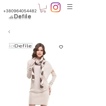
+380964054482
Defile
L
a