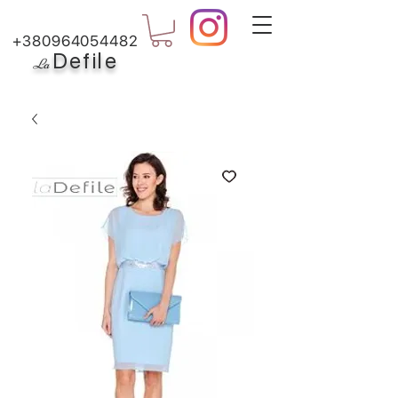
+380964054482
Defile
L
a