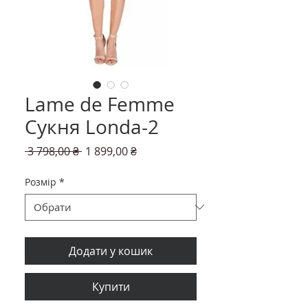
Lame de Femme
Сукня Londa-2
Звичайна
За
 3 798,00 ₴ 
1 899,00 ₴
ціна
розпродажем
Розмір
*
Додати у кошик
Купити