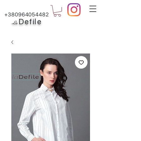
+380964054482
Defile
L
a