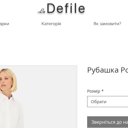
Defile
L
a
марки
Категорія
Як замовити?
Рубашка Po
Розмір
*
Обрати
Зверніться до н