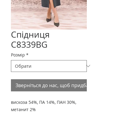
Спідниця
С8339BG
Розмір
*
Зверніться до нас, щоб придбати товар
вискоза 54%, ПА 14%, ПАН 30%,
метанит 2%