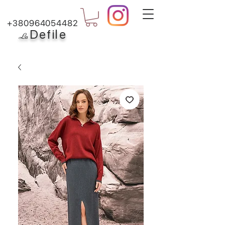
+380964054482
Defile
L
a