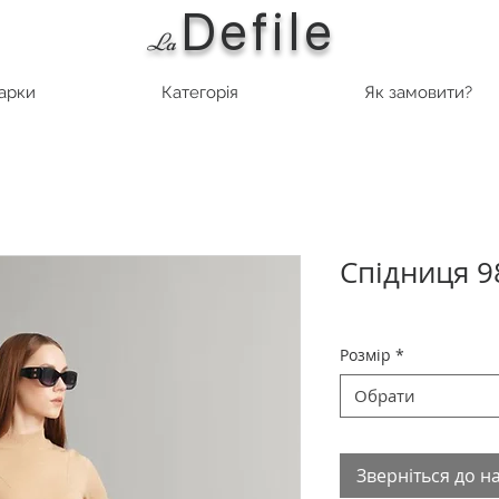
Defile
L
a
марки
Категорія
Як замовити?
Спідниця 9
Розмір
*
Обрати
Зверніться до н