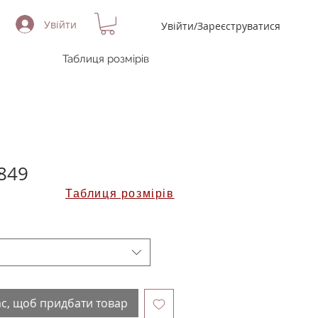
Увійти
Увійти/Зареєструватися
Таблиця розмірів
849
Таблиця розмірів
ас, щоб придбати товар