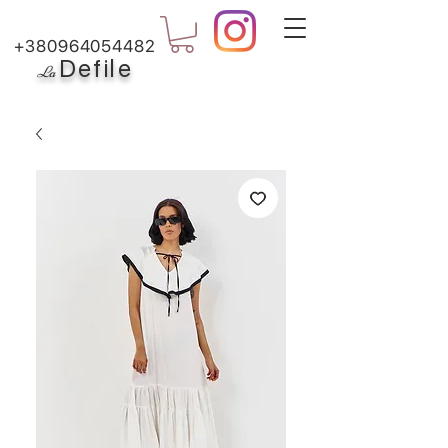
+380964054482
Defile
L
a