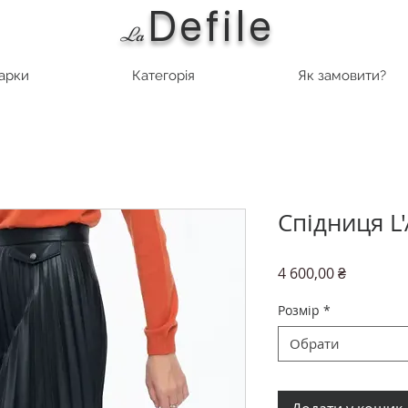
Defile
L
a
марки
Категорія
Як замовити?
Спідниця L'
Ціна
4 600,00 ₴
Розмір
*
Обрати