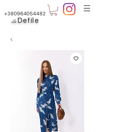
+380964054482
Defile
L
a