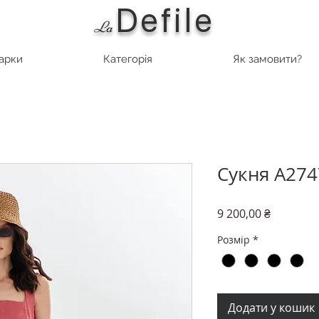
Defile
L
a
марки
Категорія
Як замовити?
Сукня А274
Ціна
9 200,00 ₴
Розмір
*
Додати у кошик