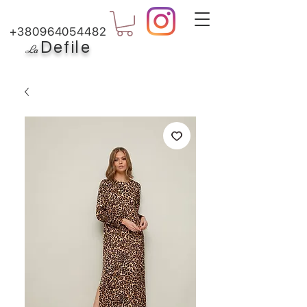
+380964054482
Defile
L
a