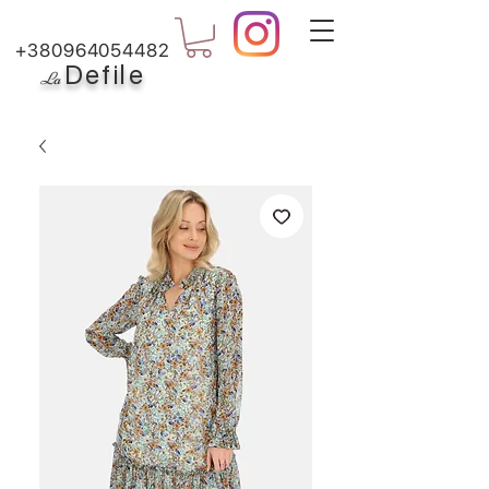
+380964054482
Defile
L
a