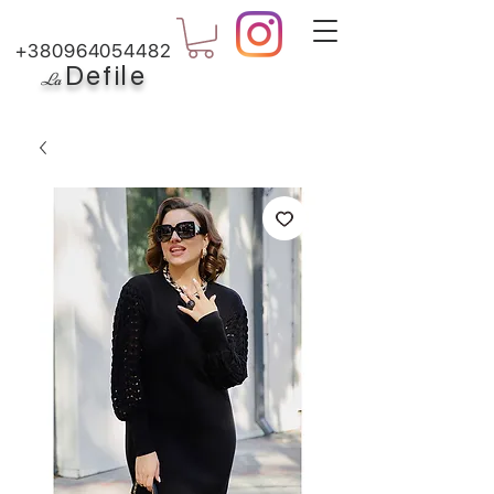
+380964054482
Defile
L
a