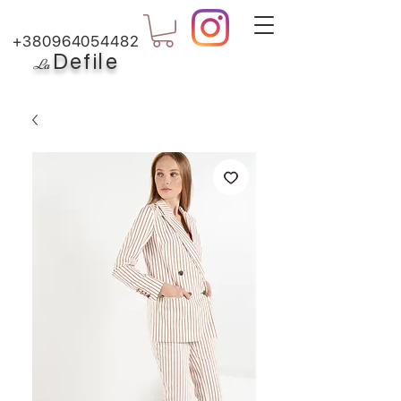
+380964054482
Defile
L
a