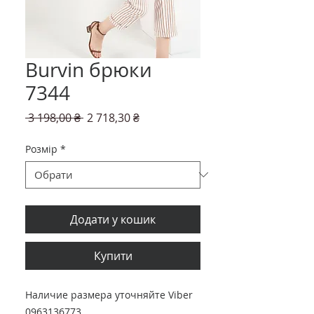
Burvin брюки
7344
Звичайна
За
 3 198,00 ₴ 
2 718,30 ₴
ціна
розпродажем
Розмір
*
Додати у кошик
Купити
Наличие размера уточняйте Viber
0963136773