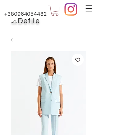
+380964054482
Defile
L
a