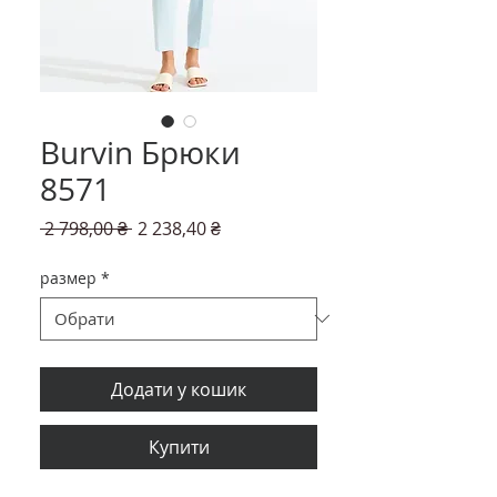
Burvin Брюки
8571
Звичайна
За
 2 798,00 ₴ 
2 238,40 ₴
ціна
розпродажем
размер
*
Додати у кошик
Купити