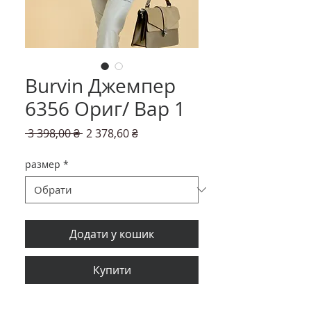
Burvin Джемпер
6356 Ориг/ Вар 1
Звичайна
За
 3 398,00 ₴ 
2 378,60 ₴
ціна
розпродажем
размер
*
Додати у кошик
Купити