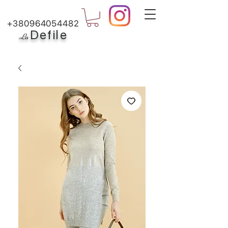
+380964054482
Defile
L
a