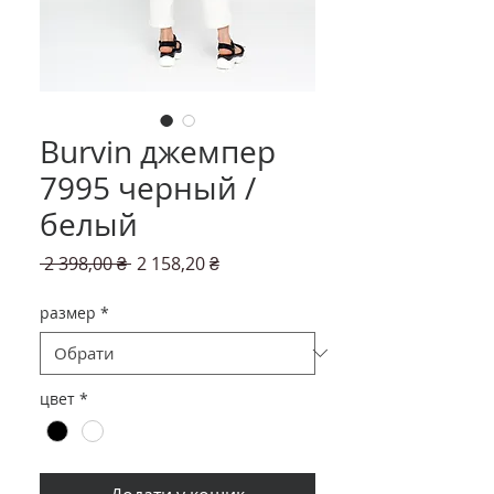
Burvin джемпер
7995 черный /
белый
Звичайна
За
 2 398,00 ₴ 
2 158,20 ₴
ціна
розпродажем
размер
*
цвет
*