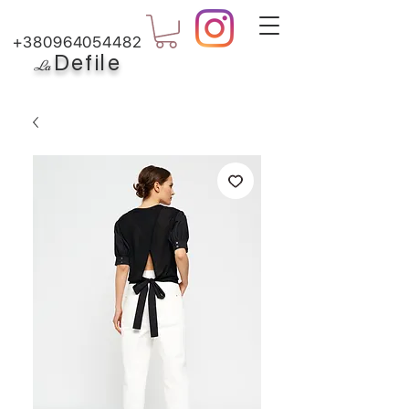
+380964054482
Defile
L
a