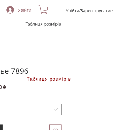
Увійти
Увійти/Зареєструватися
Таблиця розмірів
тье 7896
Таблиця розмірів
на
За
0 ₴
розпродажем