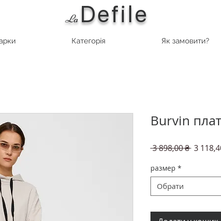
Defile
L
a
марки
Категорія
Як замовити?
Burvin пла
Звичай
 3 898,00 ₴ 
3 118,4
ціна
размер
*
Обрати