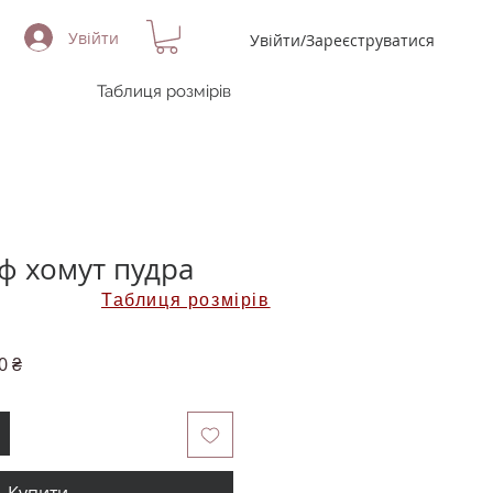
Увійти
Увійти/Зареєструватися
Таблиця розмірів
ф хомут пудра
Таблиця розмірів
на
За
0 ₴
розпродажем