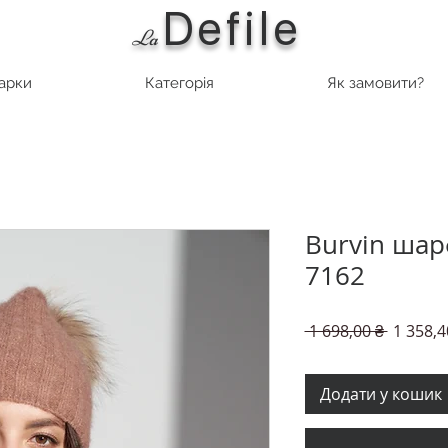
Defile
L
a
марки
Категорія
Як замовити?
Burvin шар
7162
Звичай
 1 698,00 ₴ 
1 358,4
ціна
Додати у кошик