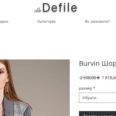
Defile
L
a
марки
Категорія
Як замовити?
Burvin Шор
Звичай
 2 598,00 ₴ 
1 818,6
ціна
размер
*
Обрати