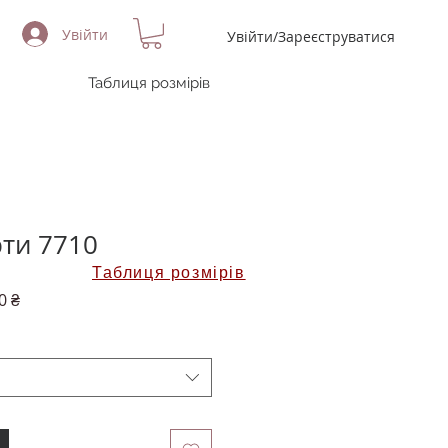
Увійти
Увійти/Зареєструватися
Таблиця розмірів
ти 7710
Таблиця розмірів
на
За
0 ₴
розпродажем