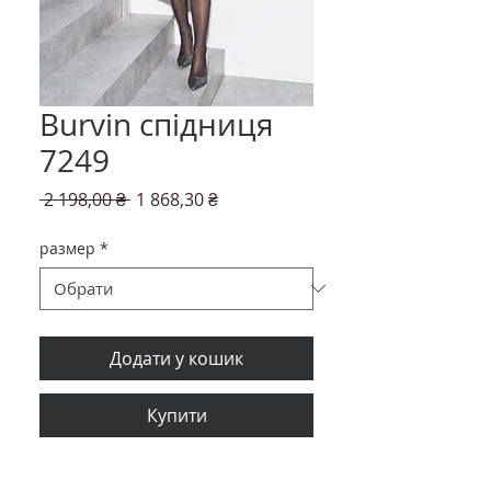
Burvin спідниця
7249
Звичайна
За
 2 198,00 ₴ 
1 868,30 ₴
ціна
розпродажем
размер
*
Додати у кошик
Купити