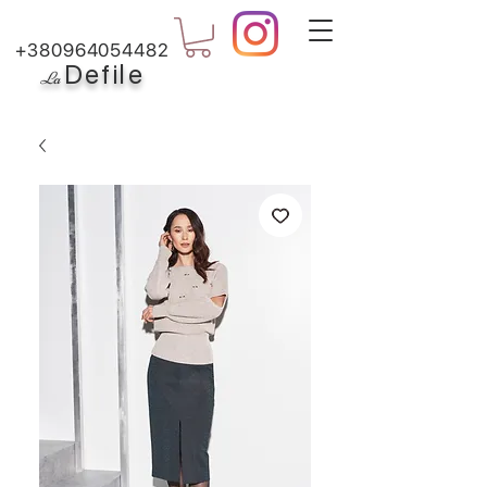
+380964054482
Defile
L
a