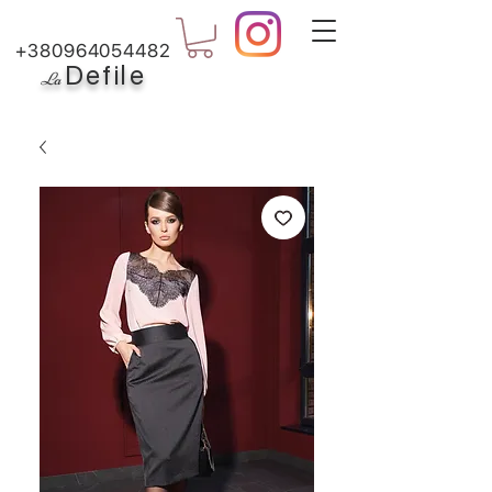
+380964054482
Defile
L
a