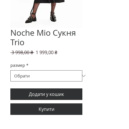
Noche Mio Сукня
Trio
Звичайна
За
 3 998,00 ₴ 
1 999,00 ₴
ціна
розпродажем
размер
*
Додати у кошик
Купити