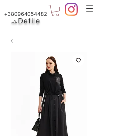
+380964054482
Defile
L
a