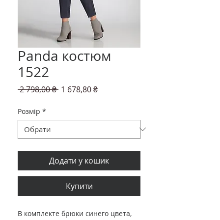
Panda костюм
1522
Звичайна
За
 2 798,00 ₴ 
1 678,80 ₴
ціна
розпродажем
Розмір
*
Додати у кошик
Купити
В комплекте брюки синего цвета,