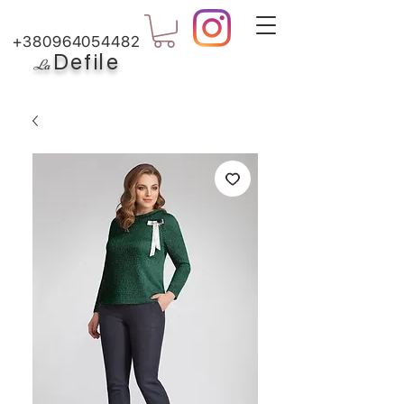
+380964054482
Defile
L
a